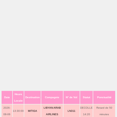
Heure
Date
Destination
Compagnie
N° de Vol
Statut
Ponctualité
Locale
2026-
LIBYAN ARAB
DECOLLE
Retard de 50
13:30:00
MITIGA
LN311
08-06
AIRLINES
14:20
minutes