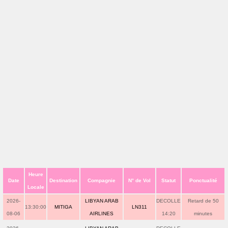
Heure
Date
Destination
Compagnie
N° de Vol
Statut
Ponctualité
Locale
2026-
LIBYAN ARAB
DECOLLE
Retard de 50
13:30:00
MITIGA
LN311
08-06
AIRLINES
14:20
minutes