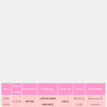
Heure
Date
Destination
Compagnie
N° de Vol
Statut
Ponctualité
Locale
2026-
LIBYAN ARAB
DECOLLE
Retard de 50
13:30:00
MITIGA
LN311
08-06
AIRLINES
14:20
minutes