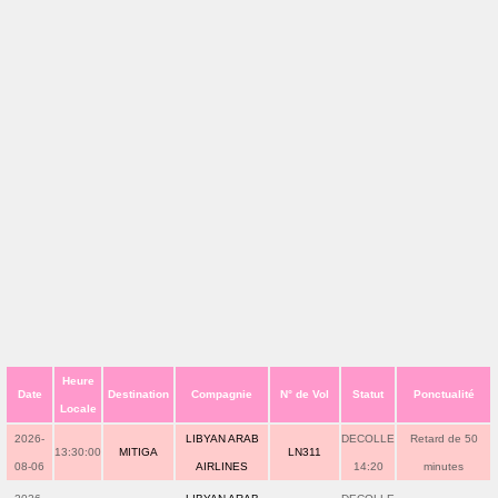
Heure
Date
Destination
Compagnie
N° de Vol
Statut
Ponctualité
Locale
2026-
LIBYAN ARAB
DECOLLE
Retard de 50
13:30:00
MITIGA
LN311
08-06
AIRLINES
14:20
minutes