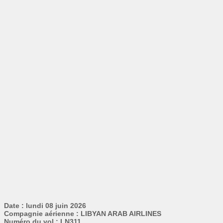
Date : lundi 08 juin 2026
Compagnie aérienne : LIBYAN ARAB AIRLINES
Numéro du vol : LN311