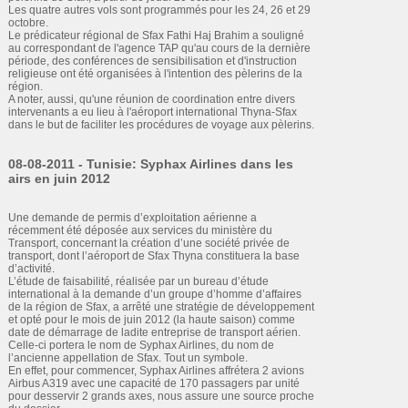
Les quatre autres vols sont programmés pour les 24, 26 et 29
octobre.
Le prédicateur régional de Sfax Fathi Haj Brahim a souligné
au correspondant de l'agence TAP qu'au cours de la dernière
période, des conférences de sensibilisation et d'instruction
religieuse ont été organisées à l'intention des pèlerins de la
région.
A noter, aussi, qu'une réunion de coordination entre divers
intervenants a eu lieu à l'aéroport international Thyna-Sfax
dans le but de faciliter les procédures de voyage aux pèlerins.
08-08-2011 - Tunisie: Syphax Airlines dans les
airs en juin 2012
Une demande de permis d’exploitation aérienne a
récemment été déposée aux services du ministère du
Transport, concernant la création d’une société privée de
transport, dont l’aéroport de Sfax Thyna constituera la base
d’activité.
L’étude de faisabilité, réalisée par un bureau d’étude
international à la demande d’un groupe d’homme d’affaires
de la région de Sfax, a arrêté une stratégie de développement
et opté pour le mois de juin 2012 (la haute saison) comme
date de démarrage de ladite entreprise de transport aérien.
Celle-ci portera le nom de Syphax Airlines, du nom de
l’ancienne appellation de Sfax. Tout un symbole.
En effet, pour commencer, Syphax Airlines affrétera 2 avions
Airbus A319 avec une capacité de 170 passagers par unité
pour desservir 2 grands axes, nous assure une source proche