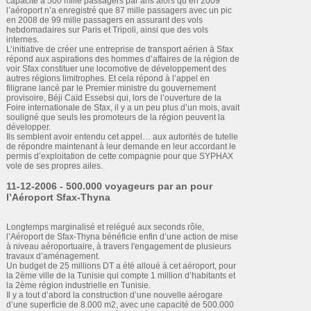
capacité à 500 mille passagers par ans alors qu’en 2009
l’aéroport n’a enregistré que 87 mille passagers avec un pic
en 2008 de 99 mille passagers en assurant des vols
hebdomadaires sur Paris et Tripoli, ainsi que des vols
internes.
L’initiative de créer une entreprise de transport aérien à Sfax
répond aux aspirations des hommes d’affaires de la région de
voir Sfax constituer une locomotive de développement des
autres régions limitrophes. Et cela répond à l’appel en
filigrane lancé par le Premier ministre du gouvernement
provisoire, Béji Caïd Essebsi qui, lors de l’ouverture de la
Foire internationale de Sfax, il y a un peu plus d’un mois, avait
souligné que seuls les promoteurs de la région peuvent la
développer.
Ils semblent avoir entendu cet appel… aux autorités de tutelle
de répondre maintenant à leur demande en leur accordant le
permis d’exploitation de cette compagnie pour que SYPHAX
vole de ses propres ailes.
11-12-2006 - 500.000 voyageurs par an pour
l’Aéroport Sfax-Thyna
Longtemps marginalisé et relégué aux seconds rôle,
l’Aéroport de Sfax-Thyna bénéficie enfin d’une action de mise
à niveau aéroportuaire, à travers l'engagement de plusieurs
travaux d’aménagement.
Un budget de 25 millions DT a été alloué à cet aéroport, pour
la 2ème ville de la Tunisie qui compte 1 million d’habitants et
la 2ème région industrielle en Tunisie.
Il y a tout d’abord la construction d’une nouvelle aérogare
d’une superficie de 8.000 m2, avec une capacité de 500.000