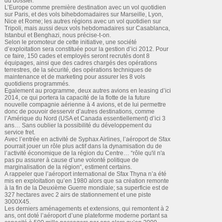
du dossier.
L’Europe comme première destination avec un vol quotidien
sur Paris, et des vols bihebdomadaires sur Marseille, Lyon,
Nice et Rome; les autres régions avec un vol quotidien sur
Tripoli, mais aussi deux vols hebdomadaires sur Casablanca,
Istanbul et Benghazi, nous précise-t-on.
Selon le promoteur de cette initiative, une société
d’exploitation sera constituée pour la gestion d’ici 2012. Pour
ce faire, 150 cades et employés seront recrutés dont 8
équipages, ainsi que des cadres chargés des opérations
terrestres, de la sécurité, des opérations techniques de
maintenance et de marketing pour assurer les 8 vols
quotidiens programmés.
Egalement au programme, deux autres avions en leasing d’ici
2014, ce qui portera la capacité de la flotte de la future
nouvelle compagnie aérienne à 4 avions, et de lui permettre
donc de pouvoir desservir d’autres destinations, comme
l’Amérique du Nord (USA et Canada essentiellement) d’ici 3
ans… Sans oublier la possibilité du développement du
service fret.
Avec l’entrée en activité de Syphax Airlines, l’aéroport de Sfax
pourrait jouer un rôle plus actif dans la dynamisation du de
l’activité économique de la région du Centre… “rôle qu'il n'a
pas pu assurer à cause d’une volonté politique de
marginalisation de la région“, estiment certains.
A rappeler que l’aéroport international de Sfax Thyna n’a été
mis en exploitation qu’en 1980 alors que sa création remonte
à la fin de la Deuxième Guerre mondiale; sa superficie est de
327 hectares avec 2 airs de stationnement et une piste
3000X45.
Les derniers aménagements et extensions, qui remontent à 2
ans, ont doté l’aéroport d’une plateforme moderne portant sa