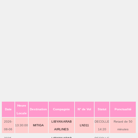
Heure
Date
Destination
Compagnie
N° de Vol
Statut
Ponctualité
Locale
2026-
LIBYAN ARAB
DECOLLE
Retard de 50
13:30:00
MITIGA
LN311
08-06
AIRLINES
14:20
minutes