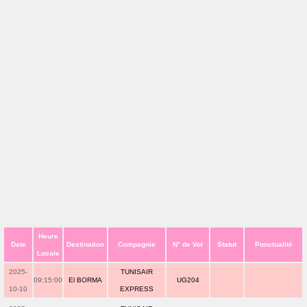
Heure
Date
Destination
Compagnie
N° de Vol
Statut
Ponctualité
Locale
2025-
TUNISAIR
09:15:00
El BORMA
UG204
10-10
EXPRESS