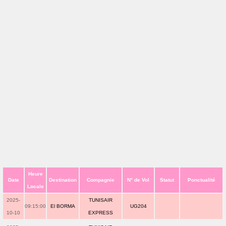
Heure
Date
Destination
Compagnie
N° de Vol
Statut
Ponctualité
Locale
2025-
TUNISAIR
09:15:00
El BORMA
UG204
10-10
EXPRESS