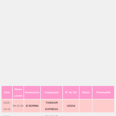
Heure
Date
Destination
Compagnie
N° de Vol
Statut
Ponctualité
Locale
2025-
TUNISAIR
09:15:00
El BORMA
UG204
10-10
EXPRESS