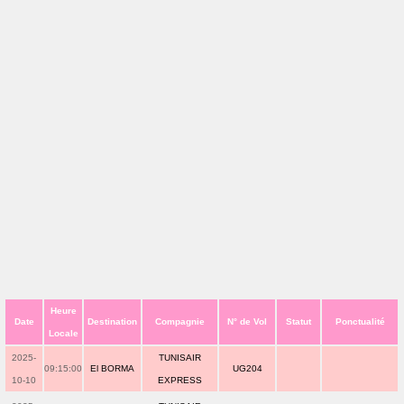
Heure
Date
Destination
Compagnie
N° de Vol
Statut
Ponctualité
Locale
2025-
TUNISAIR
09:15:00
El BORMA
UG204
10-10
EXPRESS