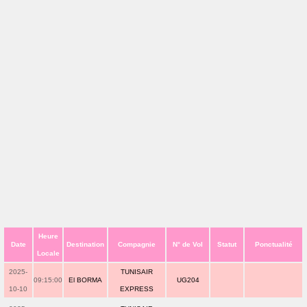
Heure
Date
Destination
Compagnie
N° de Vol
Statut
Ponctualité
Locale
2025-
TUNISAIR
09:15:00
El BORMA
UG204
10-10
EXPRESS