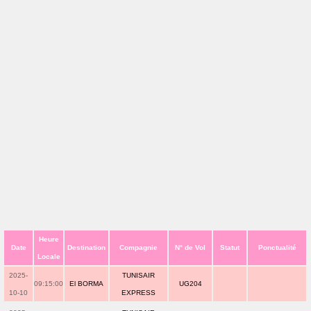
Heure
Date
Destination
Compagnie
N° de Vol
Statut
Ponctualité
Locale
2025-
TUNISAIR
09:15:00
El BORMA
UG204
10-10
EXPRESS