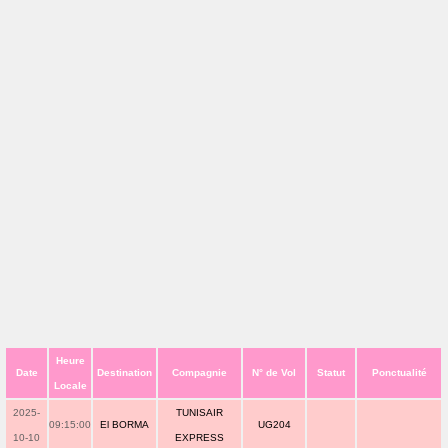
Heure
Date
Destination
Compagnie
N° de Vol
Statut
Ponctualité
Locale
2025-
TUNISAIR
09:15:00
El BORMA
UG204
10-10
EXPRESS