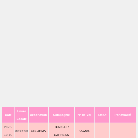
Heure
Date
Destination
Compagnie
N° de Vol
Statut
Ponctualité
Locale
2025-
TUNISAIR
09:15:00
El BORMA
UG204
10-10
EXPRESS