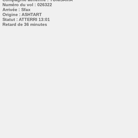
Numéro du vol : 026322
Arrivée : Sfax
Origine : ASHTART
Statut : ATTERRI 13:01
Retard de 36 minutes