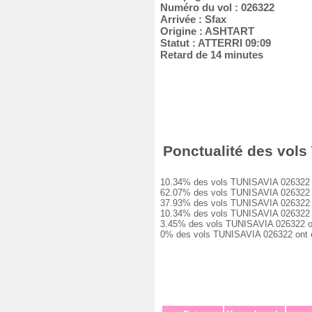
Numéro du vol : 026322
Arrivée : Sfax
Origine : ASHTART
Statut : ATTERRI 09:09
Retard de 14 minutes
Ponctualité des vols 
10.34% des vols TUNISAVIA 026322 ont 
62.07% des vols TUNISAVIA 026322 ont 
37.93% des vols TUNISAVIA 026322 ont 
10.34% des vols TUNISAVIA 026322 ont 
3.45% des vols TUNISAVIA 026322 ont e
0% des vols TUNISAVIA 026322 ont été