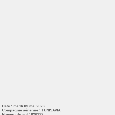
Date : mardi 05 mai 2026
Compagnie aérienne : TUNISAVIA
Numéro du vol : 026322