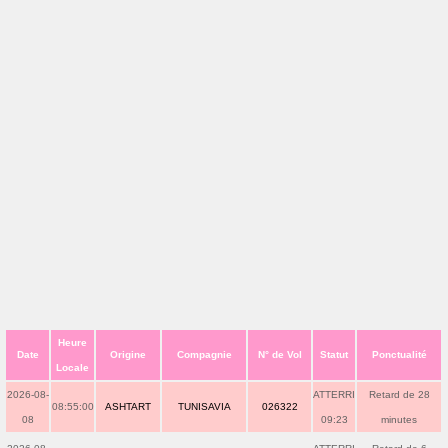
Heure
Date
Origine
Compagnie
N° de Vol
Statut
Ponctualité
Locale
2026-08-
ATTERRI
Retard de 28
08:55:00
ASHTART
TUNISAVIA
026322
08
09:23
minutes