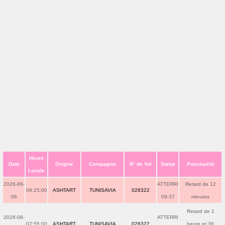
Heure
Date
Origine
Compagnie
N° de Vol
Statut
Ponctualité
Locale
2026-08-
ATTERRI
Retard de 12
09:25:00
ASHTART
TUNISAVIA
026322
06
09:37
minutes
Retard de 1
2026-08-
ATTERRI
07:55:00
ASHTART
TUNISAVIA
026322
heure et 36