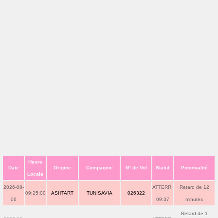
Heure
Date
Origine
Compagnie
N° de Vol
Statut
Ponctualité
Locale
2026-08-
ATTERRI
Retard de 12
09:25:00
ASHTART
TUNISAVIA
026322
06
09:37
minutes
Retard de 1