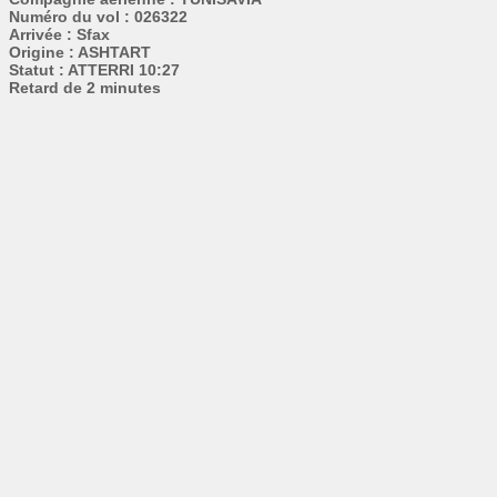
Numéro du vol : 026322
Arrivée : Sfax
Origine : ASHTART
Statut : ATTERRI 10:27
Retard de 2 minutes