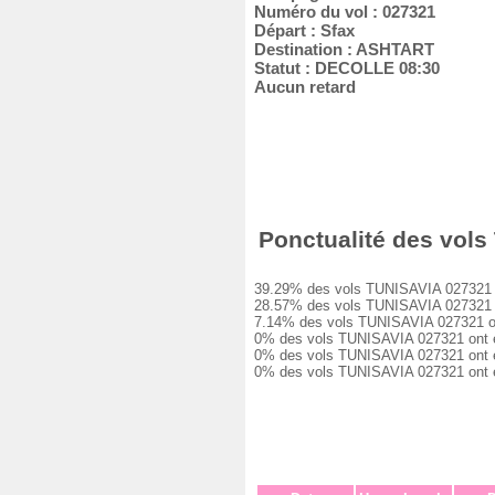
Numéro du vol : 027321
Départ : Sfax
Destination : ASHTART
Statut : DECOLLE 08:30
Aucun retard
Ponctualité des vols 
39.29% des vols TUNISAVIA 027321 ont 
28.57% des vols TUNISAVIA 027321 ont 
7.14% des vols TUNISAVIA 027321 ont e
0% des vols TUNISAVIA 027321 ont eu u
0% des vols TUNISAVIA 027321 ont eu u
0% des vols TUNISAVIA 027321 ont été