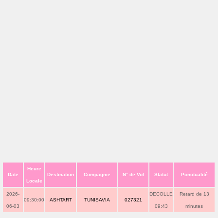
Heure
Date
Destination
Compagnie
N° de Vol
Statut
Ponctualité
Locale
2026-
DECOLLE
Retard de 13
09:30:00
ASHTART
TUNISAVIA
027321
06-03
09:43
minutes