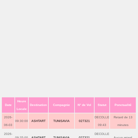
Heure
Date
Destination
Compagnie
N° de Vol
Statut
Ponctualité
Locale
2026-
DECOLLE
Retard de 13
09:30:00
ASHTART
TUNISAVIA
027321
06-03
09:43
minutes
2026-
DECOLLE
09:35:00
ASHTART
TUNISAVIA
027321
Aucun retard