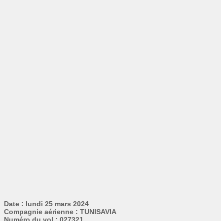
Date : lundi 25 mars 2024
Compagnie aérienne : TUNISAVIA
Numéro du vol : 027321