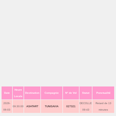
Heure
Date
Destination
Compagnie
N° de Vol
Statut
Ponctualité
Locale
2026-
DECOLLE
Retard de 13
09:30:00
ASHTART
TUNISAVIA
027321
06-03
09:43
minutes