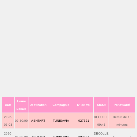
Heure
Date
Destination
Compagnie
N° de Vol
Statut
Ponctualité
Locale
2026-
DECOLLE
Retard de 13
09:30:00
ASHTART
TUNISAVIA
027321
06-03
09:43
minutes
2026-
DECOLLE