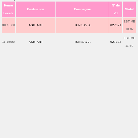
Heure
N° de
Destination
Compagnie
Statut
Locale
Vol
ESTIME
09:45:00
ASHTART
TUNISAVIA
027321
10:07
ESTIME
11:15:00
ASHTART
TUNISAVIA
027323
11:49