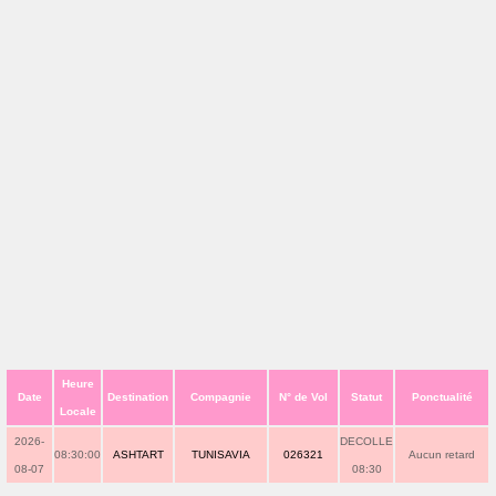
Heure
Date
Destination
Compagnie
N° de Vol
Statut
Ponctualité
Locale
2026-
DECOLLE
08:30:00
ASHTART
TUNISAVIA
026321
Aucun retard
08-07
08:30