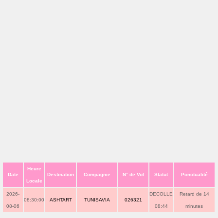
Heure
Date
Destination
Compagnie
N° de Vol
Statut
Ponctualité
Locale
2026-
DECOLLE
Retard de 14
08:30:00
ASHTART
TUNISAVIA
026321
08-06
08:44
minutes