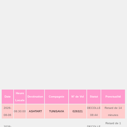
Heure
Date
Destination
Compagnie
N° de Vol
Statut
Ponctualité
Locale
2026-
DECOLLE
Retard de 14
08:30:00
ASHTART
TUNISAVIA
026321
08-06
08:44
minutes
Retard de 1
2026-
DECOLLE