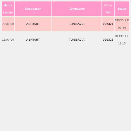
Heure
N° de
Destination
Compagnie
Statut
Locale
Vol
DECOLLE
09:30:00
ASHTART
TUNISAVIA
026321
09:40
DECOLLE
11:00:00
ASHTART
TUNISAVIA
026323
11:15