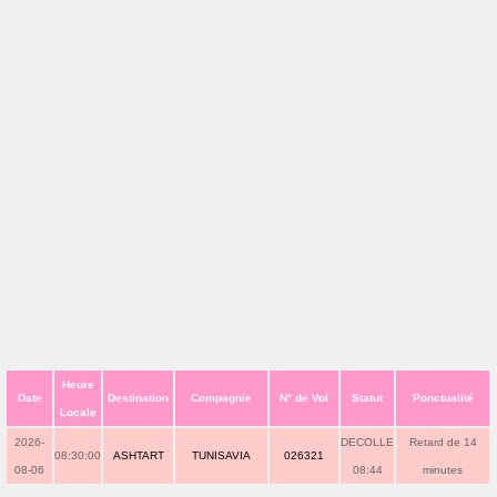
Heure
Date
Destination
Compagnie
N° de Vol
Statut
Ponctualité
Locale
2026-
DECOLLE
Retard de 14
08:30:00
ASHTART
TUNISAVIA
026321
08-06
08:44
minutes