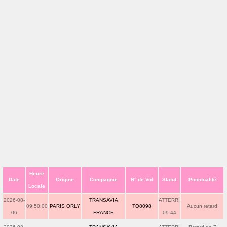
Heure
Date
Origine
Compagnie
N° de Vol
Statut
Ponctualité
Locale
2026-08-
TRANSAVIA
ATTERRI
09:50:00
PARIS ORLY
TO8098
Aucun retard
06
FRANCE
09:44