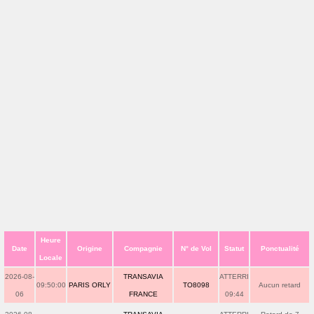
Heure
Date
Origine
Compagnie
N° de Vol
Statut
Ponctualité
Locale
2026-08-
TRANSAVIA
ATTERRI
09:50:00
PARIS ORLY
TO8098
Aucun retard
06
FRANCE
09:44