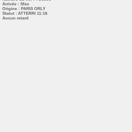
Arrivée : Sfax
Origine : PARIS ORLY
Statut : ATTERRI 11:16
Aucun retard