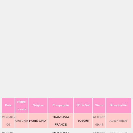
Heure
Date
Origine
Compagnie
N° de Vol
Statut
Ponctualité
Locale
2026-08-
TRANSAVIA
ATTERRI
09:50:00
PARIS ORLY
TO8098
Aucun retard
06
FRANCE
09:44