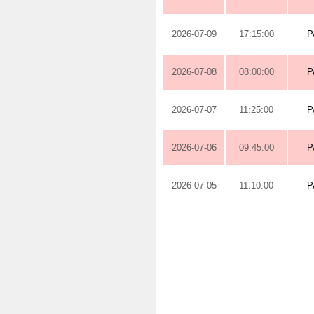
2026-07-09
17:15:00
P
2026-07-08
08:00:00
P
2026-07-07
11:25:00
P
2026-07-06
09:45:00
P
2026-07-05
11:10:00
P