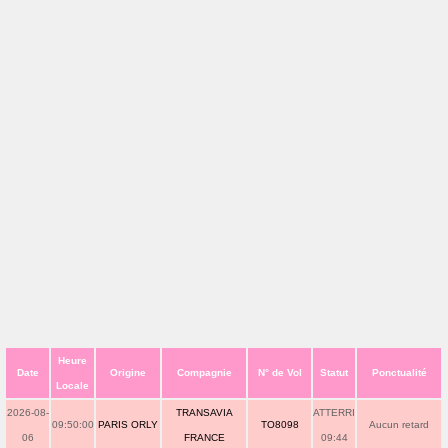
Heure
Date
Origine
Compagnie
N° de Vol
Statut
Ponctualité
Locale
2026-08-
TRANSAVIA
ATTERRI
09:50:00
PARIS ORLY
TO8098
Aucun retard
06
FRANCE
09:44