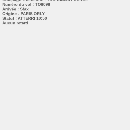
Numéro du vol : TO8098
Arrivée : Sfax
Origine : PARIS ORLY
Statut : ATTERRI 10:50
Aucun retard