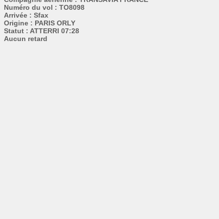
Numéro du vol : TO8098
Arrivée : Sfax
Origine : PARIS ORLY
Statut : ATTERRI 07:28
Aucun retard