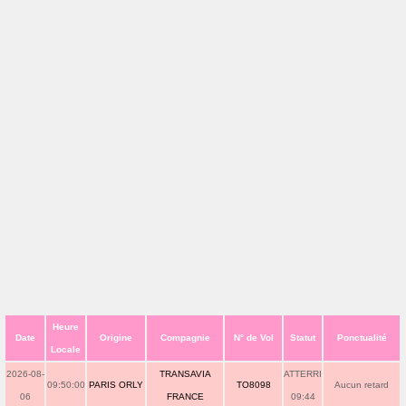
Heure
Date
Origine
Compagnie
N° de Vol
Statut
Ponctualité
Locale
2026-08-
TRANSAVIA
ATTERRI
09:50:00
PARIS ORLY
TO8098
Aucun retard
06
FRANCE
09:44