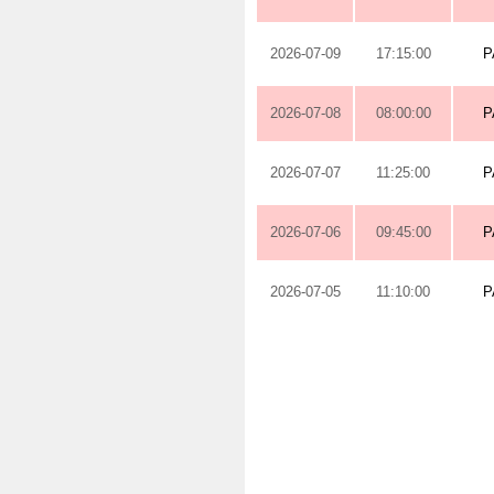
2026-07-09
17:15:00
P
2026-07-08
08:00:00
P
2026-07-07
11:25:00
P
2026-07-06
09:45:00
P
2026-07-05
11:10:00
P