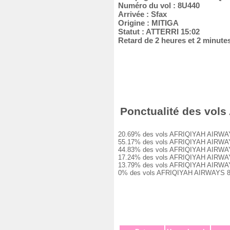
Numéro du vol : 8U440
Arrivée : Sfax
Origine : MITIGA
Statut : ATTERRI 15:02
Retard de 2 heures et 2 minute
Ponctualité des vols
20.69% des vols AFRIQIYAH AIRWAYS 8
55.17% des vols AFRIQIYAH AIRWAYS 8
44.83% des vols AFRIQIYAH AIRWAYS 8
17.24% des vols AFRIQIYAH AIRWAYS 8
13.79% des vols AFRIQIYAH AIRWAYS 8
0% des vols AFRIQIYAH AIRWAYS 8U440