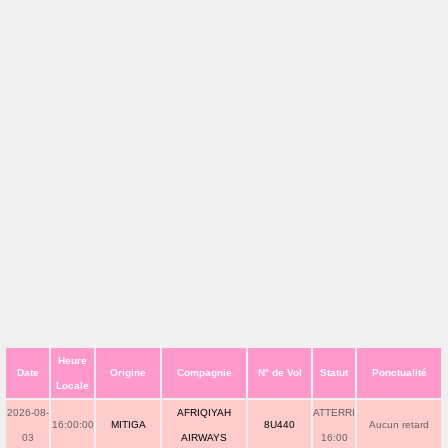
Heure
Date
Origine
Compagnie
N° de Vol
Statut
Ponctualité
Locale
2026-08-
AFRIQIYAH
ATTERRI
16:00:00
MITIGA
8U440
Aucun retard
03
AIRWAYS
16:00