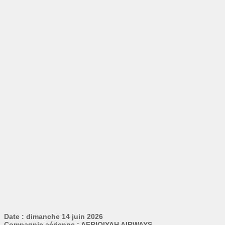
Date : dimanche 14 juin 2026
Compagnie aérienne : AFRIQIYAH AIRWAYS