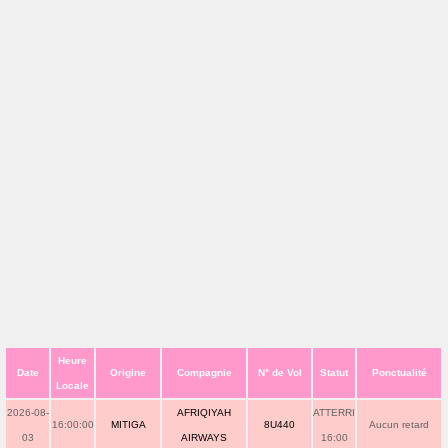
Heure
Date
Origine
Compagnie
N° de Vol
Statut
Ponctualité
Locale
2026-08-
AFRIQIYAH
ATTERRI
16:00:00
MITIGA
8U440
Aucun retard
03
AIRWAYS
16:00