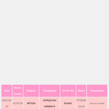
Heure
Date
Origine
Compagnie
N° de Vol
Statut
Ponctualité
Locale
2026-08-
AFRIQIYAH
ATTERRI
16:00:00
MITIGA
8U440
Aucun retard
03
AIRWAYS
16:00