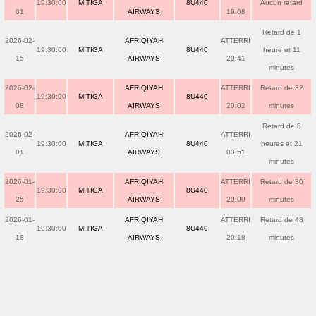
19:30:00
MITIGA
8U440
Aucun retard
01
AIRWAYS
19:08
Retard de 1
2026-02-
AFRIQIYAH
ATTERRI
19:30:00
MITIGA
8U440
heure et 11
15
AIRWAYS
20:41
minutes
2026-02-
AFRIQIYAH
ATTERRI
Retard de 32
19:30:00
MITIGA
8U440
08
AIRWAYS
20:02
minutes
Retard de 8
2026-02-
AFRIQIYAH
ATTERRI
19:30:00
MITIGA
8U440
heures et 21
01
AIRWAYS
03:51
minutes
2026-01-
AFRIQIYAH
ATTERRI
Retard de 30
19:30:00
MITIGA
8U440
25
AIRWAYS
20:00
minutes
2026-01-
AFRIQIYAH
ATTERRI
Retard de 48
19:30:00
MITIGA
8U440
18
AIRWAYS
20:18
minutes