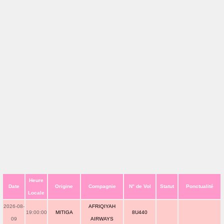
Heure
Date
Origine
Compagnie
N° de Vol
Statut
Ponctualité
Locale
2026-08-
AFRIQIYAH
19:00:00
MITIGA
8U440
09
AIRWAYS