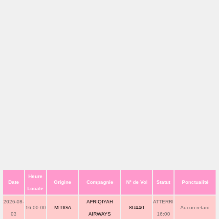
Heure
Date
Origine
Compagnie
N° de Vol
Statut
Ponctualité
Locale
2026-08-
AFRIQIYAH
ATTERRI
16:00:00
MITIGA
8U440
Aucun retard
03
AIRWAYS
16:00