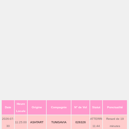
Heure
Date
Origine
Compagnie
N° de Vol
Statut
Ponctualité
Locale
2026-07-
ATTERRI
Retard de 19
11:25:00
ASHTART
TUNISAVIA
026326
30
11:44
minutes