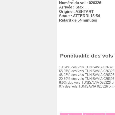
Numéro du vol : 026326
Arrivée : Sfax
Origine : ASHTART
Statut : ATTERRI 15:54
Retard de 54 minutes
Ponctualité des vols
10.34% des vols TUNISAVIA 026326 ont
68.97% des vols TUNISAVIA 026326 ont
48.28% des vols TUNISAVIA 026326 ont
20.69% des vols TUNISAVIA 026326 ont
6.9% des vols TUNISAVIA 026326 ont e
0% des vols TUNISAVIA 026326 ont été