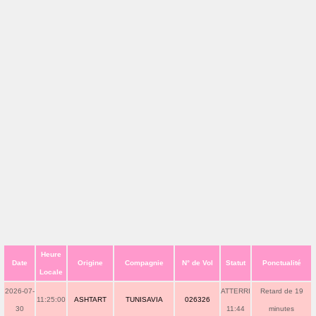
Heure
Date
Origine
Compagnie
N° de Vol
Statut
Ponctualité
Locale
2026-07-
ATTERRI
Retard de 19
11:25:00
ASHTART
TUNISAVIA
026326
30
11:44
minutes