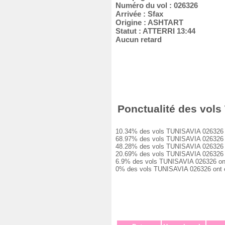
Numéro du vol : 026326
Arrivée : Sfax
Origine : ASHTART
Statut : ATTERRI 13:44
Aucun retard
Ponctualité des vols
10.34% des vols TUNISAVIA 026326 ont
68.97% des vols TUNISAVIA 026326 ont
48.28% des vols TUNISAVIA 026326 ont
20.69% des vols TUNISAVIA 026326 ont
6.9% des vols TUNISAVIA 026326 ont e
0% des vols TUNISAVIA 026326 ont été