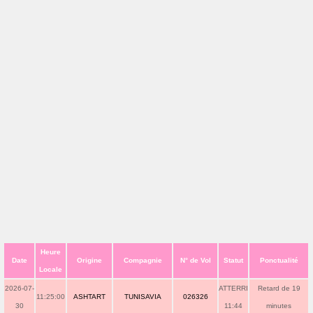
Heure
Date
Origine
Compagnie
N° de Vol
Statut
Ponctualité
Locale
2026-07-
ATTERRI
Retard de 19
11:25:00
ASHTART
TUNISAVIA
026326
30
11:44
minutes