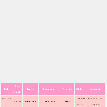
Heure
Date
Origine
Compagnie
N° de Vol
Statut
Ponctualité
Locale
2026-07-
ATTERRI
Retard de 19
11:25:00
ASHTART
TUNISAVIA
026326
30
11:44
minutes