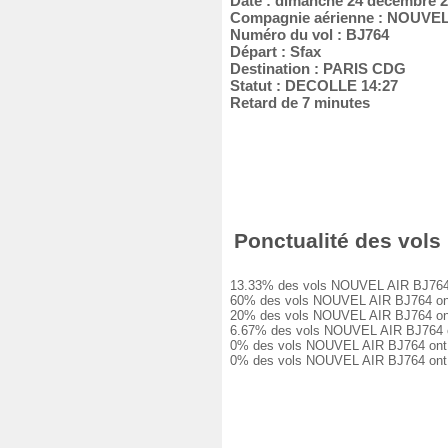
Date : dimanche 24 décembre 
Compagnie aérienne : NOUVEL
Numéro du vol : BJ764
Départ : Sfax
Destination : PARIS CDG
Statut : DECOLLE 14:27
Retard de 7 minutes
Ponctualité des vols
13.33% des vols NOUVEL AIR BJ764 ont
60% des vols NOUVEL AIR BJ764 ont eu
20% des vols NOUVEL AIR BJ764 ont eu
6.67% des vols NOUVEL AIR BJ764 ont 
0% des vols NOUVEL AIR BJ764 ont eu 
0% des vols NOUVEL AIR BJ764 ont ét